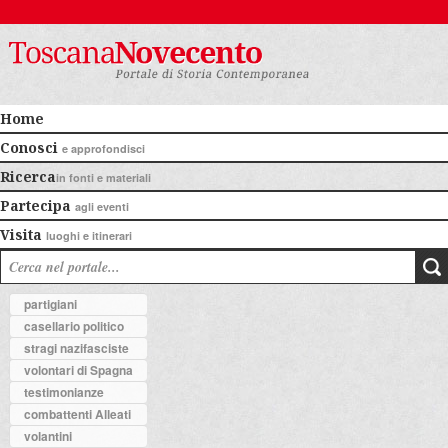
Home
Conosci
e approfondisci
Ricerca
in fonti e materiali
Partecipa
agli eventi
Visita
luoghi e itinerari
partigiani
casellario politico
stragi nazifasciste
volontari di Spagna
testimonianze
combattenti Alleati
volantini