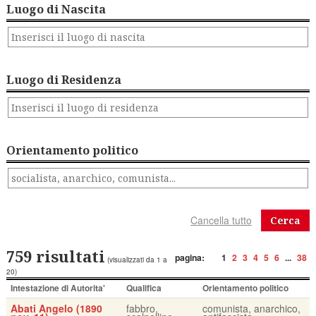
Luogo di Nascita
Luogo di Residenza
Orientamento politico
Cerca
759 risultati
pagina:
1
2
3
4
5
6
...
38
(visualizzati da 1 a
20)
Intestazione di Autorita'
Qualifica
Orientamento politico
Abati Angelo (1890
fabbro,
comunista, anarchico,