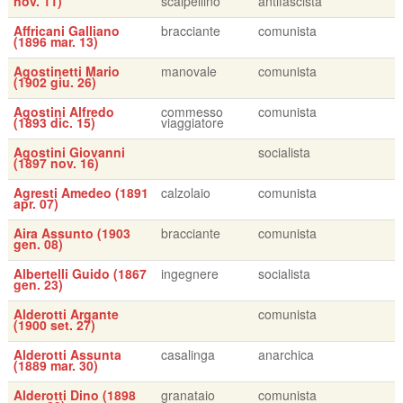
nov. 11)
scalpellino
antifascista
Affricani Galliano
bracciante
comunista
(1896 mar. 13)
Agostinetti Mario
manovale
comunista
(1902 giu. 26)
Agostini Alfredo
commesso
comunista
(1893 dic. 15)
viaggiatore
Agostini Giovanni
socialista
(1897 nov. 16)
Agresti Amedeo (1891
calzolaio
comunista
apr. 07)
Aira Assunto (1903
bracciante
comunista
gen. 08)
Albertelli Guido (1867
ingegnere
socialista
gen. 23)
Alderotti Argante
comunista
(1900 set. 27)
Alderotti Assunta
casalinga
anarchica
(1889 mar. 30)
Alderotti Dino (1898
granataio
comunista