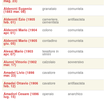
mag. 23)
Alderotti Eugenio
granataio
comunista
(1883 mar. 08)
Alderotti Ezio (1905
cameriere,
antifascista
feb. 01)
cementista
Alderotti Mario (1904
colono
comunista
apr. 01)
Alderotti Mario (1905
contadino
comunista
giu. 05)
Alessi Mario (1903
tessitore in
comunista
apr. 07)
vimini
Alunni Vittorio (1902
calzolaio
sovversivo
mar. 17)
Amadei Livio (1898
cavatore
comunista
mar. 23)
Amadei Ottavio (1906
cavatore
antifascista
feb. 12)
Amadori Cesare (1896
operaio
anarchico
lug. 15)