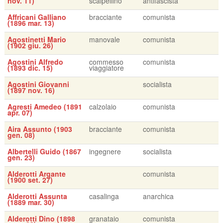
nov. 11)
scalpellino
antifascista
Affricani Galliano
bracciante
comunista
(1896 mar. 13)
Agostinetti Mario
manovale
comunista
(1902 giu. 26)
Agostini Alfredo
commesso
comunista
(1893 dic. 15)
viaggiatore
Agostini Giovanni
socialista
(1897 nov. 16)
Agresti Amedeo (1891
calzolaio
comunista
apr. 07)
Aira Assunto (1903
bracciante
comunista
gen. 08)
Albertelli Guido (1867
ingegnere
socialista
gen. 23)
Alderotti Argante
comunista
(1900 set. 27)
Alderotti Assunta
casalinga
anarchica
(1889 mar. 30)
Alderotti Dino (1898
granataio
comunista