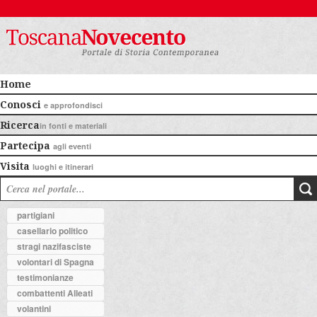
Home
Conosci
e approfondisci
Ricerca
in fonti e materiali
Partecipa
agli eventi
Visita
luoghi e itinerari
partigiani
casellario politico
stragi nazifasciste
volontari di Spagna
testimonianze
combattenti Alleati
volantini