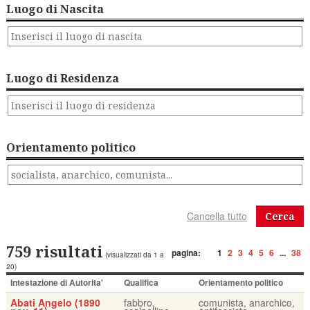
Luogo di Nascita
Luogo di Residenza
Orientamento politico
Cerca
759 risultati
pagina:
1
2
3
4
5
6
...
38
(visualizzati da 1 a
20)
Intestazione di Autorita'
Qualifica
Orientamento politico
Abati Angelo (1890
fabbro,
comunista, anarchico,