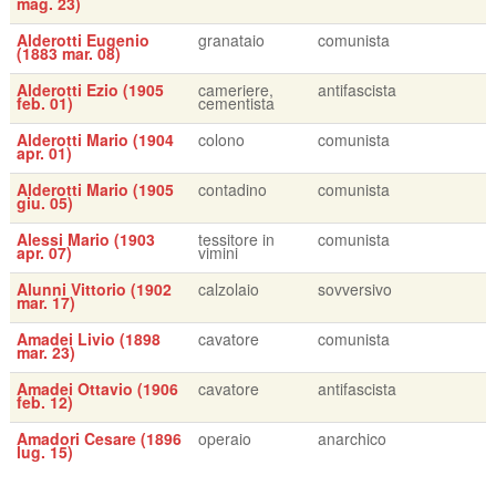
mag. 23)
Alderotti Eugenio
granataio
comunista
(1883 mar. 08)
Alderotti Ezio (1905
cameriere,
antifascista
feb. 01)
cementista
Alderotti Mario (1904
colono
comunista
apr. 01)
Alderotti Mario (1905
contadino
comunista
giu. 05)
Alessi Mario (1903
tessitore in
comunista
apr. 07)
vimini
Alunni Vittorio (1902
calzolaio
sovversivo
mar. 17)
Amadei Livio (1898
cavatore
comunista
mar. 23)
Amadei Ottavio (1906
cavatore
antifascista
feb. 12)
Amadori Cesare (1896
operaio
anarchico
lug. 15)