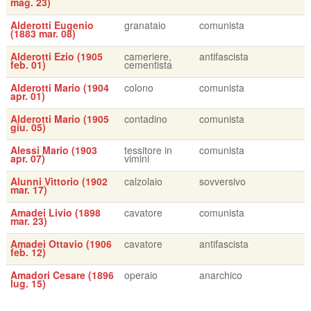
mag. 23)
Alderotti Eugenio
granataio
comunista
(1883 mar. 08)
Alderotti Ezio (1905
cameriere,
antifascista
feb. 01)
cementista
Alderotti Mario (1904
colono
comunista
apr. 01)
Alderotti Mario (1905
contadino
comunista
giu. 05)
Alessi Mario (1903
tessitore in
comunista
apr. 07)
vimini
Alunni Vittorio (1902
calzolaio
sovversivo
mar. 17)
Amadei Livio (1898
cavatore
comunista
mar. 23)
Amadei Ottavio (1906
cavatore
antifascista
feb. 12)
Amadori Cesare (1896
operaio
anarchico
lug. 15)