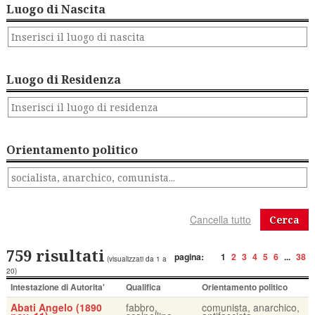
Luogo di Nascita
Luogo di Residenza
Orientamento politico
Cerca
759 risultati
pagina:
1
2
3
4
5
6
...
38
(visualizzati da 1 a
20)
Intestazione di Autorita'
Qualifica
Orientamento politico
Abati Angelo (1890
fabbro,
comunista, anarchico,