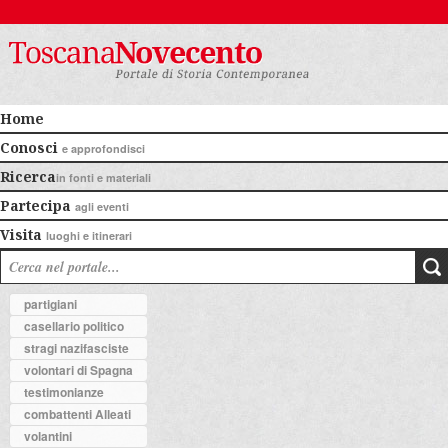
Home
Conosci
e approfondisci
Ricerca
in fonti e materiali
Partecipa
agli eventi
Visita
luoghi e itinerari
partigiani
casellario politico
stragi nazifasciste
volontari di Spagna
testimonianze
combattenti Alleati
volantini