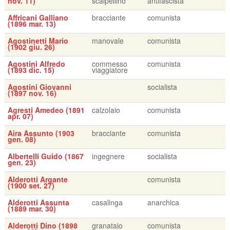
nov. 11)
scalpellino
antifascista
Affricani Galliano
bracciante
comunista
(1896 mar. 13)
Agostinetti Mario
manovale
comunista
(1902 giu. 26)
Agostini Alfredo
commesso
comunista
(1893 dic. 15)
viaggiatore
Agostini Giovanni
socialista
(1897 nov. 16)
Agresti Amedeo (1891
calzolaio
comunista
apr. 07)
Aira Assunto (1903
bracciante
comunista
gen. 08)
Albertelli Guido (1867
ingegnere
socialista
gen. 23)
Alderotti Argante
comunista
(1900 set. 27)
Alderotti Assunta
casalinga
anarchica
(1889 mar. 30)
Alderotti Dino (1898
granataio
comunista