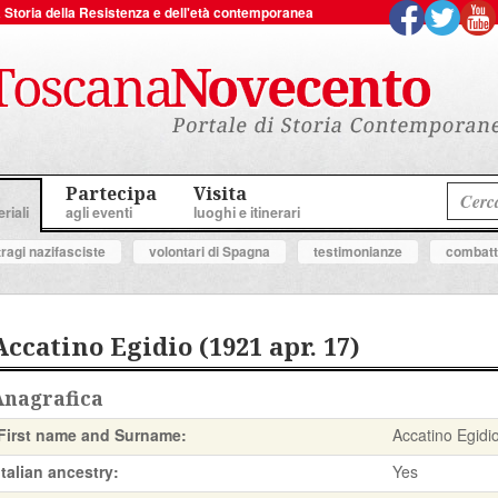
 la Storia della Resistenza e dell'età contemporanea
Partecipa
Visita
riali
agli eventi
luoghi e itinerari
tragi nazifasciste
volontari di Spagna
testimonianze
combatte
Accatino Egidio (1921 apr. 17)
Anagrafica
First name and Surname:
Accatino Egidi
Italian ancestry:
Yes