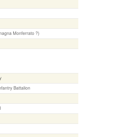
agna Monferrato ?)
y
nfantry Battalion
l