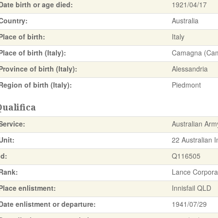
Date birth or age died:
1921/04/17
Country:
Australia
Place of birth:
Italy
Place of birth (Italy):
Camagna (Cam
Province of birth (Italy):
Alessandria
Region of birth (Italy):
Piedmont
ualifica
Service:
Australian Arm
Unit:
22 Australian I
Id:
Q116505
Rank:
Lance Corpora
Place enlistment:
Innisfail QLD
Date enlistment or departure:
1941/07/29