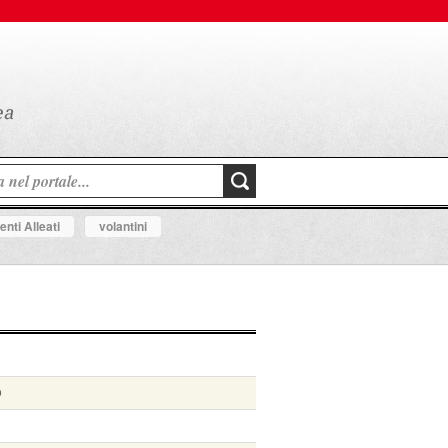
nti Alleati
volantini
o