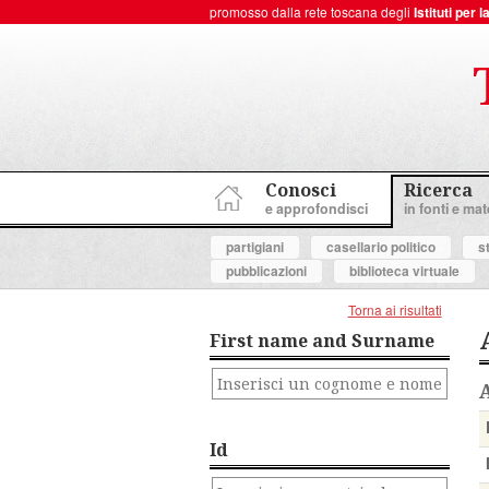
promosso dalla rete toscana degli
Istituti per
ToscanaNovecento Portale di Storia Contemporanea
Conosci
Ricerca
e approfondisci
in fonti e mate
partigiani
casellario politico
s
pubblicazioni
biblioteca virtuale
Torna ai risultati
First name and Surname
Id