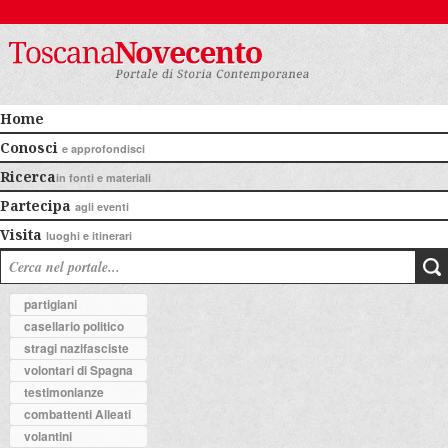
Home
Conosci
e approfondisci
Ricerca
in fonti e materiali
Partecipa
agli eventi
Visita
luoghi e itinerari
partigiani
casellario politico
stragi nazifasciste
volontari di Spagna
testimonianze
combattenti Alleati
volantini