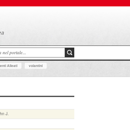
nti Alleati
volantini
hn J.