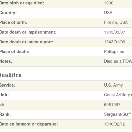
Date birth or age died:
1900
Country:
USA
Place of birth:
Florida, USA
Date death or imprisonment:
1943/03/07
Date death or latest report:
1943/01/09
Place of death:
Philippines
Notes:
Died as a POW 
ualifica
Service:
U.S. Army
Unit:
Coast Artillery
Id:
6981597
Rank:
Sergeant/Staff
Date enlistment or departure:
1940/02/12