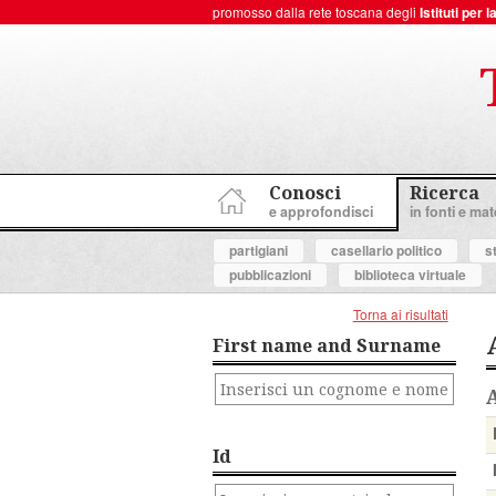
promosso dalla rete toscana degli
Istituti per
ToscanaNovecento Portale di Storia Contemporanea
Conosci
Ricerca
e approfondisci
in fonti e mate
partigiani
casellario politico
s
pubblicazioni
biblioteca virtuale
Torna ai risultati
First name and Surname
Id