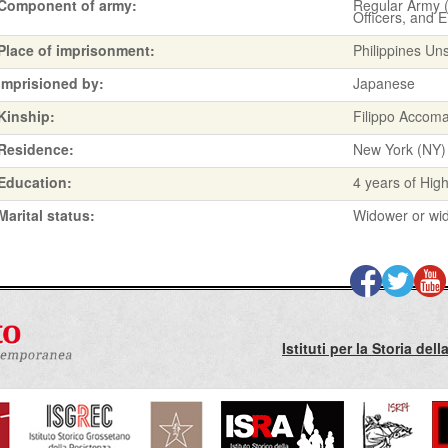
Component of army:
Regular Army (
Officers, and 
Place of imprisonment:
Philippines Un
Imprisioned by:
Japanese
Kinship:
Filippo Accoma
Residence:
New York (NY)
Education:
4 years of Hig
Marital status:
Widower or wi
Istituti per la Storia de