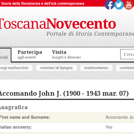
 la Storia della Resistenza e dell'età contemporanea
Partecipa
Visita
riali
agli eventi
luoghi e itinerari
tragi nazifasciste
volontari di Spagna
testimonianze
combatte
Accomando John J. (1900 - 1943 mar. 07)
Anagrafica
First name and Surname:
Accomando Jo
Italian ancestry:
Yes