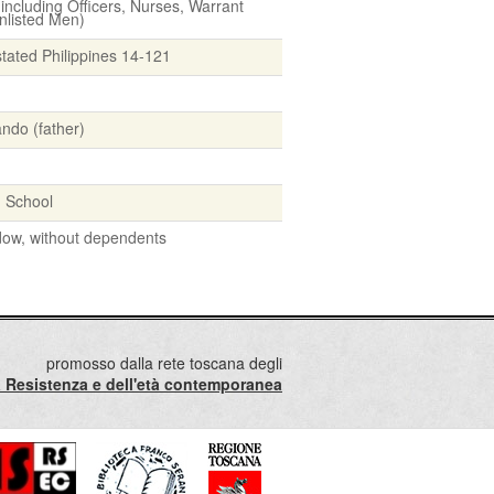
including Officers, Nurses, Warrant
Enlisted Men)
stated Philippines 14-121
ndo (father)
h School
dow, without dependents
promosso dalla rete toscana degli
lla Resistenza e dell'età contemporanea