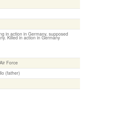
ng in action in Germany, supposed
. Killed in action in Germany
Air Force
lo (father)