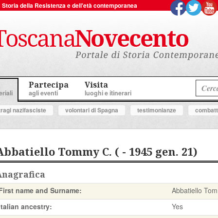
 la Storia della Resistenza e dell'età contemporanea
Partecipa
Visita
riali
agli eventi
luoghi e itinerari
tragi nazifasciste
volontari di Spagna
testimonianze
combatte
Abbatiello Tommy C. ( - 1945 gen. 21)
Anagrafica
First name and Surname:
Abbatiello To
Italian ancestry:
Yes