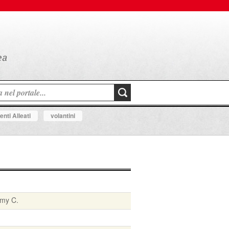
nti Alleati
volantini
mmy C.