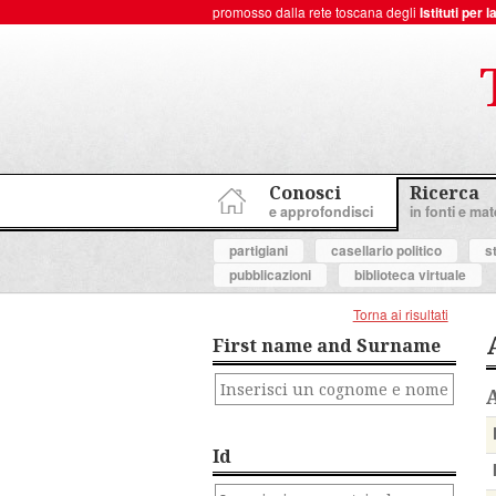
promosso dalla rete toscana degli
Istituti per
ToscanaNovecento Portale di Storia Contemporanea
Conosci
Ricerca
e approfondisci
in fonti e mate
partigiani
casellario politico
s
pubblicazioni
biblioteca virtuale
Torna ai risultati
First name and Surname
Id