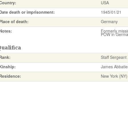
Country:
USA
Date death or imprisonment:
1945/01/21
Place of death:
Germany
Notes:
Formerly missi
POW in Germany
ualifica
Rank:
Staff Sergeant 
Kinship:
James Abbatiel
Residence:
New York (NY)