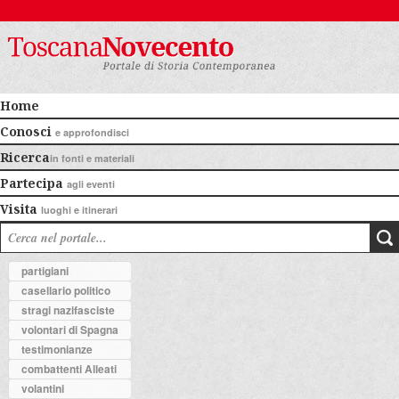
Home
Conosci
e approfondisci
Ricerca
in fonti e materiali
Partecipa
agli eventi
Visita
luoghi e itinerari
partigiani
casellario politico
stragi nazifasciste
volontari di Spagna
testimonianze
combattenti Alleati
volantini