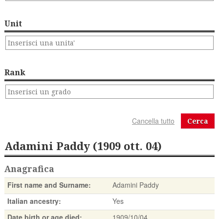
Unit
Rank
Cerca
Adamini Paddy (1909 ott. 04)
Anagrafica
First name and Surname:
Adamini Paddy
Italian ancestry:
Yes
Date birth or age died:
1909/10/04