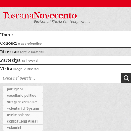
Home
Conosci
e approfondisci
Ricerca
in fonti e materiali
Partecipa
agli eventi
Visita
luoghi e itinerari
partigiani
casellario politico
stragi nazifasciste
volontari di Spagna
testimonianze
combattenti Alleati
volantini