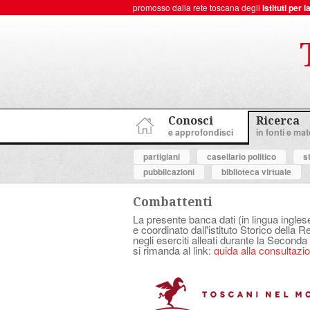
promosso dalla rete toscana degli
Istituti per
ToscanaNovecento Portale di Storia Contemporanea
Conosci
Ricerca
e approfondisci
in fonti e mate
partigiani
casellario politico
s
pubblicazioni
biblioteca virtuale
Combattenti
La presente banca dati (in lingua ingles
e coordinato dall'istituto Storico della 
negli eserciti alleati durante la Seconda
si rimanda al link:
guida alla consultazion