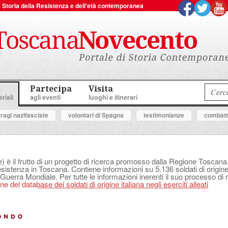
 la Storia della Resistenza e dell'età contemporanea
Partecipa
Visita
riali
agli eventi
luoghi e itinerari
tragi nazifasciste
volontari di Spagna
testimonianze
combatte
e) è il frutto di un progetto di ricerca promosso dalla Regione Tosca
Resistenza in Toscana. Contiene informazioni su 5.136 soldati di origine 
 Guerra Mondiale. Per tutte le informazioni inerenti il suo processo di r
e del database dei soldati di origine italiana negli eserciti alleati