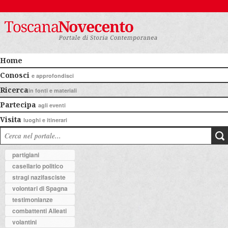
Home
Conosci
e approfondisci
Ricerca
in fonti e materiali
Partecipa
agli eventi
Visita
luoghi e itinerari
partigiani
casellario politico
stragi nazifasciste
volontari di Spagna
testimonianze
combattenti Alleati
volantini