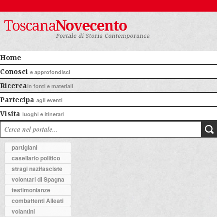
Home
Conosci
e approfondisci
Ricerca
in fonti e materiali
Partecipa
agli eventi
Visita
luoghi e itinerari
partigiani
casellario politico
stragi nazifasciste
volontari di Spagna
testimonianze
combattenti Alleati
volantini