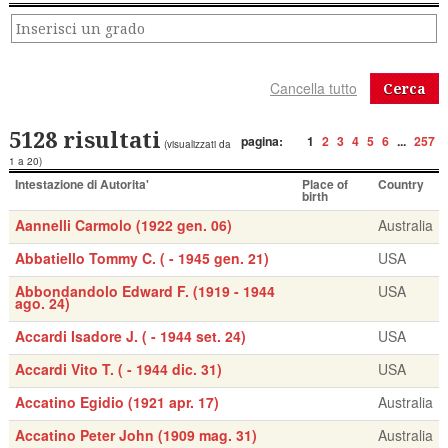
Cerca
5128 risultati
pagina:
1
2
3
4
5
6
...
257
(visualizzati da
1 a 20)
Intestazione di Autorita'
Place of
Country
birth
Aannelli Carmolo (1922 gen. 06)
Australia
Abbatiello Tommy C. ( - 1945 gen. 21)
USA
Abbondandolo Edward F. (1919 - 1944
USA
ago. 24)
Accardi Isadore J. ( - 1944 set. 24)
USA
Accardi Vito T. ( - 1944 dic. 31)
USA
Accatino Egidio (1921 apr. 17)
Australia
Accatino Peter John (1909 mag. 31)
Australia