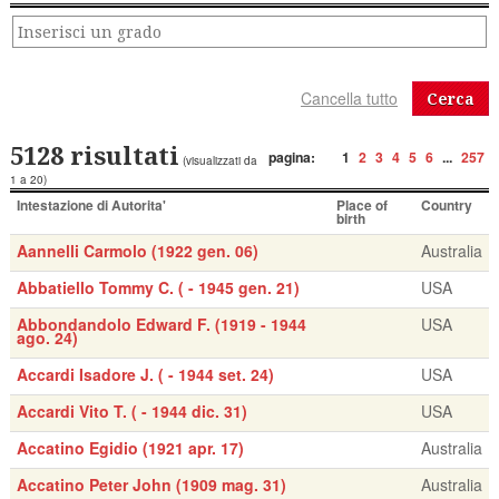
Cerca
5128 risultati
pagina:
1
2
3
4
5
6
...
257
(visualizzati da
1 a 20)
Intestazione di Autorita'
Place of
Country
birth
Aannelli Carmolo (1922 gen. 06)
Australia
Abbatiello Tommy C. ( - 1945 gen. 21)
USA
Abbondandolo Edward F. (1919 - 1944
USA
ago. 24)
Accardi Isadore J. ( - 1944 set. 24)
USA
Accardi Vito T. ( - 1944 dic. 31)
USA
Accatino Egidio (1921 apr. 17)
Australia
Accatino Peter John (1909 mag. 31)
Australia