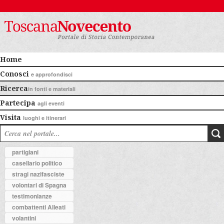
Home
Conosci
e approfondisci
Ricerca
in fonti e materiali
Partecipa
agli eventi
Visita
luoghi e itinerari
partigiani
casellario politico
stragi nazifasciste
volontari di Spagna
testimonianze
combattenti Alleati
volantini