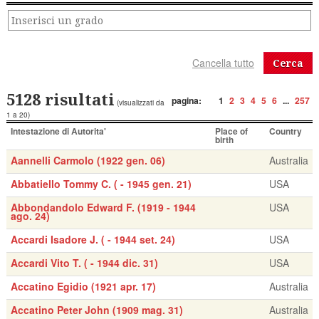
Cerca
5128 risultati
pagina:
1
2
3
4
5
6
...
257
(visualizzati da
1 a 20)
Intestazione di Autorita'
Place of
Country
birth
Aannelli Carmolo (1922 gen. 06)
Australia
Abbatiello Tommy C. ( - 1945 gen. 21)
USA
Abbondandolo Edward F. (1919 - 1944
USA
ago. 24)
Accardi Isadore J. ( - 1944 set. 24)
USA
Accardi Vito T. ( - 1944 dic. 31)
USA
Accatino Egidio (1921 apr. 17)
Australia
Accatino Peter John (1909 mag. 31)
Australia