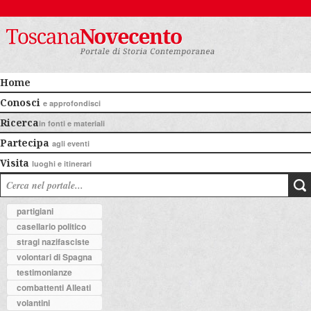
Home
Conosci
e approfondisci
Ricerca
in fonti e materiali
Partecipa
agli eventi
Visita
luoghi e itinerari
partigiani
casellario politico
stragi nazifasciste
volontari di Spagna
testimonianze
combattenti Alleati
volantini