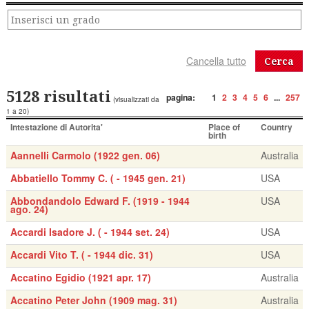
Cerca
5128 risultati
pagina:
1
2
3
4
5
6
...
257
(visualizzati da
1 a 20)
Intestazione di Autorita'
Place of
Country
birth
Aannelli Carmolo (1922 gen. 06)
Australia
Abbatiello Tommy C. ( - 1945 gen. 21)
USA
Abbondandolo Edward F. (1919 - 1944
USA
ago. 24)
Accardi Isadore J. ( - 1944 set. 24)
USA
Accardi Vito T. ( - 1944 dic. 31)
USA
Accatino Egidio (1921 apr. 17)
Australia
Accatino Peter John (1909 mag. 31)
Australia