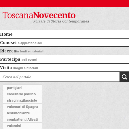
Home
Conosci
e approfondisci
Ricerca
in fonti e materiali
Partecipa
agli eventi
Visita
luoghi e itinerari
partigiani
casellario politico
stragi nazifasciste
volontari di Spagna
testimonianze
combattenti Alleati
volantini