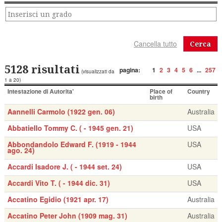
Cerca
5128 risultati
pagina:
1
2
3
4
5
6
...
257
(visualizzati da
1 a 20)
Intestazione di Autorita'
Place of
Country
birth
Aannelli Carmolo (1922 gen. 06)
Australia
Abbatiello Tommy C. ( - 1945 gen. 21)
USA
Abbondandolo Edward F. (1919 - 1944
USA
ago. 24)
Accardi Isadore J. ( - 1944 set. 24)
USA
Accardi Vito T. ( - 1944 dic. 31)
USA
Accatino Egidio (1921 apr. 17)
Australia
Accatino Peter John (1909 mag. 31)
Australia