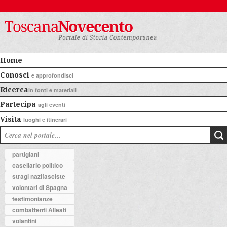
Home
Conosci
e approfondisci
Ricerca
in fonti e materiali
Partecipa
agli eventi
Visita
luoghi e itinerari
partigiani
casellario politico
stragi nazifasciste
volontari di Spagna
testimonianze
combattenti Alleati
volantini