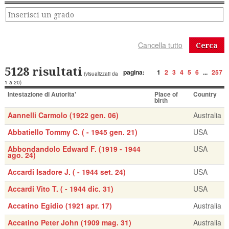
Cerca
5128 risultati
pagina:
1
2
3
4
5
6
...
257
(visualizzati da
1 a 20)
Intestazione di Autorita'
Place of
Country
birth
Aannelli Carmolo (1922 gen. 06)
Australia
Abbatiello Tommy C. ( - 1945 gen. 21)
USA
Abbondandolo Edward F. (1919 - 1944
USA
ago. 24)
Accardi Isadore J. ( - 1944 set. 24)
USA
Accardi Vito T. ( - 1944 dic. 31)
USA
Accatino Egidio (1921 apr. 17)
Australia
Accatino Peter John (1909 mag. 31)
Australia