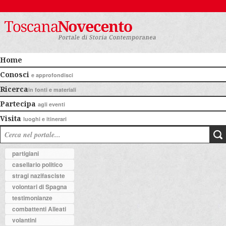
Home
Conosci
e approfondisci
Ricerca
in fonti e materiali
Partecipa
agli eventi
Visita
luoghi e itinerari
partigiani
casellario politico
stragi nazifasciste
volontari di Spagna
testimonianze
combattenti Alleati
volantini