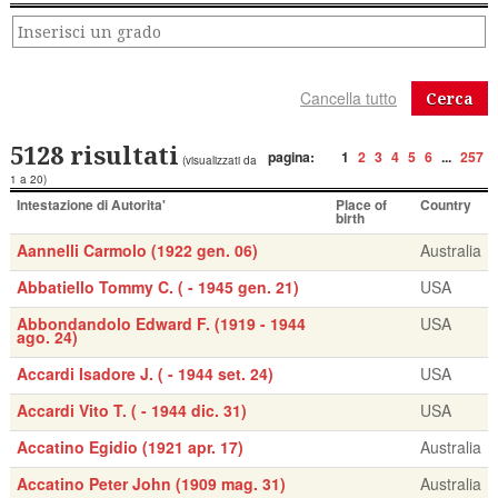
Cerca
5128 risultati
pagina:
1
2
3
4
5
6
...
257
(visualizzati da
1 a 20)
Intestazione di Autorita'
Place of
Country
birth
Aannelli Carmolo (1922 gen. 06)
Australia
Abbatiello Tommy C. ( - 1945 gen. 21)
USA
Abbondandolo Edward F. (1919 - 1944
USA
ago. 24)
Accardi Isadore J. ( - 1944 set. 24)
USA
Accardi Vito T. ( - 1944 dic. 31)
USA
Accatino Egidio (1921 apr. 17)
Australia
Accatino Peter John (1909 mag. 31)
Australia