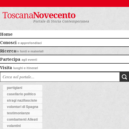
Home
Conosci
e approfondisci
Ricerca
in fonti e materiali
Partecipa
agli eventi
Visita
luoghi e itinerari
partigiani
casellario politico
stragi nazifasciste
volontari di Spagna
testimonianze
combattenti Alleati
volantini