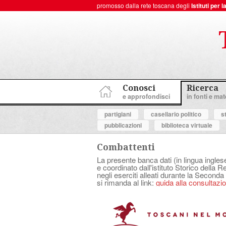
promosso dalla rete toscana degli
Istituti per
ToscanaNovecento Portale di Storia Contemporanea
Conosci
Ricerca
e approfondisci
in fonti e mate
partigiani
casellario politico
s
pubblicazioni
biblioteca virtuale
Combattenti
La presente banca dati (in lingua ingles
e coordinato dall'istituto Storico della 
negli eserciti alleati durante la Seconda
si rimanda al link:
guida alla consultazion