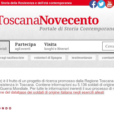
 la Storia della Resistenza e dell'età contemporanea
Partecipa
Visita
riali
agli eventi
luoghi e itinerari
tragi nazifasciste
volontari di Spagna
testimonianze
combatte
e) è il frutto di un progetto di ricerca promosso dalla Regione Tosca
Resistenza in Toscana. Contiene informazioni su 5.136 soldati di origine 
 Guerra Mondiale. Per tutte le informazioni inerenti il suo processo di r
e del database dei soldati di origine italiana negli eserciti alleati