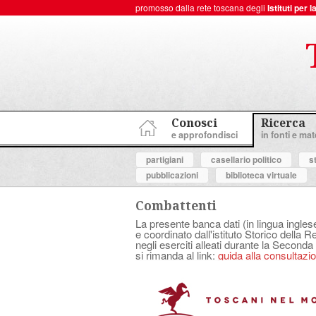
promosso dalla rete toscana degli
Istituti per
ToscanaNovecento Portale di Storia Contemporanea
Conosci
Ricerca
e approfondisci
in fonti e mate
partigiani
casellario politico
s
pubblicazioni
biblioteca virtuale
Combattenti
La presente banca dati (in lingua ingles
e coordinato dall'istituto Storico della 
negli eserciti alleati durante la Seconda
si rimanda al link:
guida alla consultazion