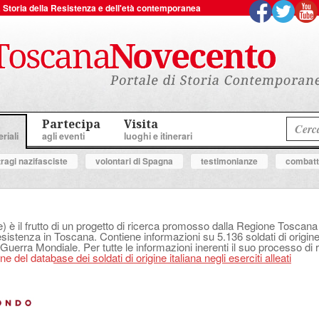
 la Storia della Resistenza e dell'età contemporanea
Partecipa
Visita
riali
agli eventi
luoghi e itinerari
tragi nazifasciste
volontari di Spagna
testimonianze
combatte
e) è il frutto di un progetto di ricerca promosso dalla Regione Tosca
Resistenza in Toscana. Contiene informazioni su 5.136 soldati di origine 
 Guerra Mondiale. Per tutte le informazioni inerenti il suo processo di r
e del database dei soldati di origine italiana negli eserciti alleati