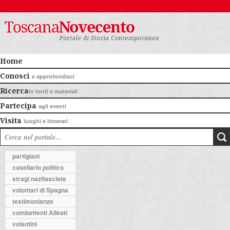
Home
Conosci
e approfondisci
Ricerca
in fonti e materiali
Partecipa
agli eventi
Visita
luoghi e itinerari
partigiani
casellario politico
stragi nazifasciste
volontari di Spagna
testimonianze
combattenti Alleati
volantini