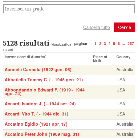
Cerca
5128 risultati
pagina:
1
2
3
4
5
6
...
257
(visualizzati da
1 a 20)
Intestazione di Autorita'
Place of
Country
birth
Aannelli Carmolo (1922 gen. 06)
Australia
Abbatiello Tommy C. ( - 1945 gen. 21)
USA
Abbondandolo Edward F. (1919 - 1944
USA
ago. 24)
Accardi Isadore J. ( - 1944 set. 24)
USA
Accardi Vito T. ( - 1944 dic. 31)
USA
Accatino Egidio (1921 apr. 17)
Australia
Accatino Peter John (1909 mag. 31)
Australia