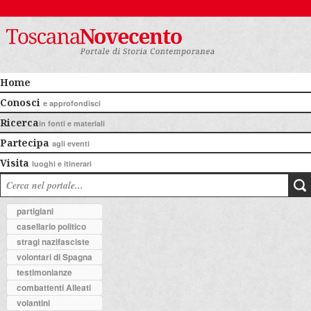
Home
Conosci
e approfondisci
Ricerca
in fonti e materiali
Partecipa
agli eventi
Visita
luoghi e itinerari
partigiani
casellario politico
stragi nazifasciste
volontari di Spagna
testimonianze
combattenti Alleati
volantini