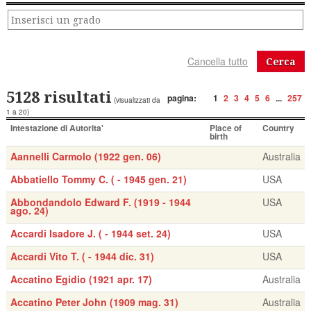
Cerca
5128 risultati
pagina:
1
2
3
4
5
6
...
257
(visualizzati da
1 a 20)
Intestazione di Autorita'
Place of
Country
birth
Aannelli Carmolo (1922 gen. 06)
Australia
Abbatiello Tommy C. ( - 1945 gen. 21)
USA
Abbondandolo Edward F. (1919 - 1944
USA
ago. 24)
Accardi Isadore J. ( - 1944 set. 24)
USA
Accardi Vito T. ( - 1944 dic. 31)
USA
Accatino Egidio (1921 apr. 17)
Australia
Accatino Peter John (1909 mag. 31)
Australia