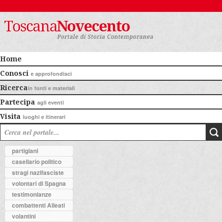
Home
Conosci
e approfondisci
Ricerca
in fonti e materiali
Partecipa
agli eventi
Visita
luoghi e itinerari
partigiani
casellario politico
stragi nazifasciste
volontari di Spagna
testimonianze
combattenti Alleati
volantini