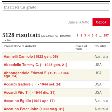
Cerca
5128 risultati
pagina:
1
2
3
4
5
6
...
257
(visualizzati da
1 a 20)
Intestazione di Autorita'
Place of
Country
birth
Aannelli Carmolo (1922 gen. 06)
Australia
Abbatiello Tommy C. ( - 1945 gen. 21)
USA
Abbondandolo Edward F. (1919 - 1944
USA
ago. 24)
Accardi Isadore J. ( - 1944 set. 24)
USA
Accardi Vito T. ( - 1944 dic. 31)
USA
Accatino Egidio (1921 apr. 17)
Australia
Accatino Peter John (1909 mag. 31)
Australia