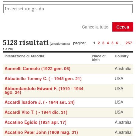
Cerca
5128 risultati
pagina:
1
2
3
4
5
6
...
257
(visualizzati da
1 a 20)
Intestazione di Autorita'
Place of
Country
birth
Aannelli Carmolo (1922 gen. 06)
Australia
Abbatiello Tommy C. ( - 1945 gen. 21)
USA
Abbondandolo Edward F. (1919 - 1944
USA
ago. 24)
Accardi Isadore J. ( - 1944 set. 24)
USA
Accardi Vito T. ( - 1944 dic. 31)
USA
Accatino Egidio (1921 apr. 17)
Australia
Accatino Peter John (1909 mag. 31)
Australia