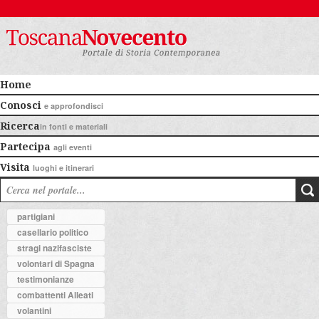
Home
Conosci
e approfondisci
Ricerca
in fonti e materiali
Partecipa
agli eventi
Visita
luoghi e itinerari
partigiani
casellario politico
stragi nazifasciste
volontari di Spagna
testimonianze
combattenti Alleati
volantini