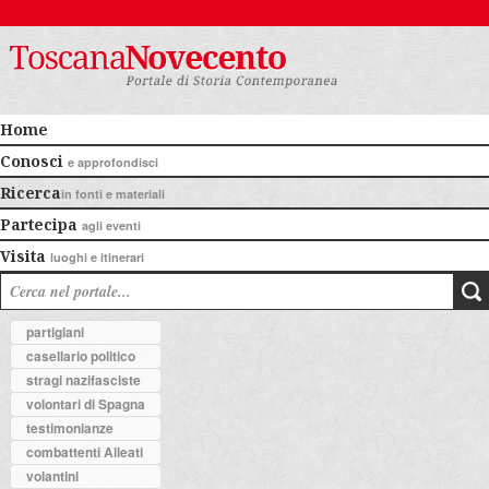
Home
Conosci
e approfondisci
Ricerca
in fonti e materiali
Partecipa
agli eventi
Visita
luoghi e itinerari
partigiani
casellario politico
stragi nazifasciste
volontari di Spagna
testimonianze
combattenti Alleati
volantini