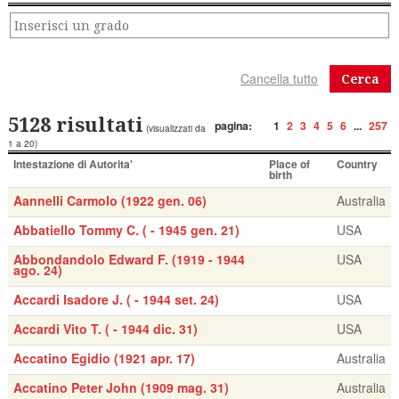
Cerca
5128 risultati
pagina:
1
2
3
4
5
6
...
257
(visualizzati da
1 a 20)
Intestazione di Autorita'
Place of
Country
birth
Aannelli Carmolo (1922 gen. 06)
Australia
Abbatiello Tommy C. ( - 1945 gen. 21)
USA
Abbondandolo Edward F. (1919 - 1944
USA
ago. 24)
Accardi Isadore J. ( - 1944 set. 24)
USA
Accardi Vito T. ( - 1944 dic. 31)
USA
Accatino Egidio (1921 apr. 17)
Australia
Accatino Peter John (1909 mag. 31)
Australia