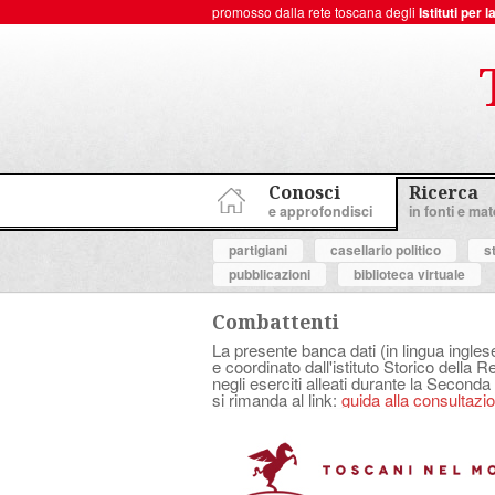
promosso dalla rete toscana degli
Istituti per
ToscanaNovecento Portale di Storia Contemporanea
Conosci
Ricerca
e approfondisci
in fonti e mate
partigiani
casellario politico
s
pubblicazioni
biblioteca virtuale
Combattenti
La presente banca dati (in lingua ingles
e coordinato dall'istituto Storico della 
negli eserciti alleati durante la Seconda
si rimanda al link:
guida alla consultazion