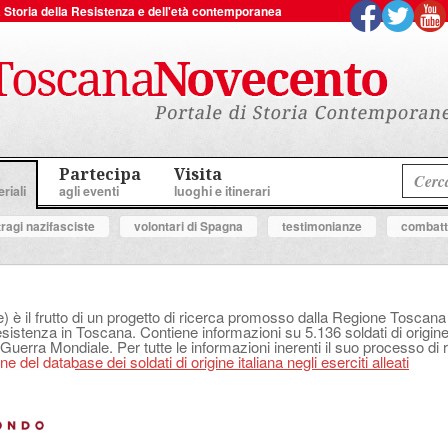
 la Storia della Resistenza e dell'età contemporanea
Partecipa
Visita
riali
agli eventi
luoghi e itinerari
tragi nazifasciste
volontari di Spagna
testimonianze
combatte
e) è il frutto di un progetto di ricerca promosso dalla Regione Tosca
Resistenza in Toscana. Contiene informazioni su 5.136 soldati di origine 
 Guerra Mondiale. Per tutte le informazioni inerenti il suo processo di r
e del database dei soldati di origine italiana negli eserciti alleati