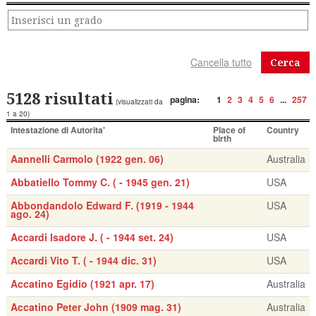
Cerca
5128 risultati
pagina:
1
2
3
4
5
6
...
257
(visualizzati da
1 a 20)
Intestazione di Autorita'
Place of
Country
birth
Aannelli Carmolo (1922 gen. 06)
Australia
Abbatiello Tommy C. ( - 1945 gen. 21)
USA
Abbondandolo Edward F. (1919 - 1944
USA
ago. 24)
Accardi Isadore J. ( - 1944 set. 24)
USA
Accardi Vito T. ( - 1944 dic. 31)
USA
Accatino Egidio (1921 apr. 17)
Australia
Accatino Peter John (1909 mag. 31)
Australia