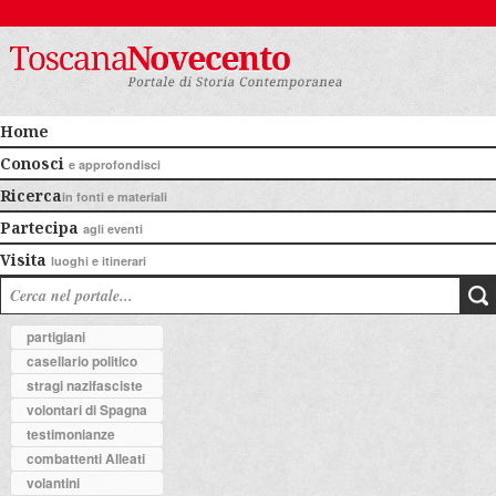
Home
Conosci
e approfondisci
Ricerca
in fonti e materiali
Partecipa
agli eventi
Visita
luoghi e itinerari
partigiani
casellario politico
stragi nazifasciste
volontari di Spagna
testimonianze
combattenti Alleati
volantini