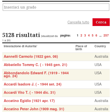
Cerca
5128 risultati
pagina:
1
2
3
4
5
6
...
257
(visualizzati da
1 a 20)
Intestazione di Autorita'
Place of
Country
birth
Aannelli Carmolo (1922 gen. 06)
Australia
Abbatiello Tommy C. ( - 1945 gen. 21)
USA
Abbondandolo Edward F. (1919 - 1944
USA
ago. 24)
Accardi Isadore J. ( - 1944 set. 24)
USA
Accardi Vito T. ( - 1944 dic. 31)
USA
Accatino Egidio (1921 apr. 17)
Australia
Accatino Peter John (1909 mag. 31)
Australia