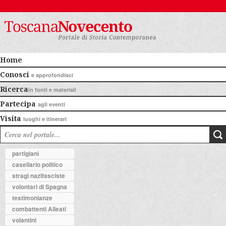
Home
Conosci
e approfondisci
Ricerca
in fonti e materiali
Partecipa
agli eventi
Visita
luoghi e itinerari
partigiani
casellario politico
stragi nazifasciste
volontari di Spagna
testimonianze
combattenti Alleati
volantini