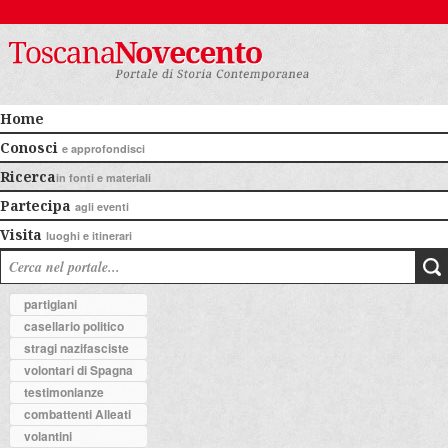
Home
Conosci
e approfondisci
Ricerca
in fonti e materiali
Partecipa
agli eventi
Visita
luoghi e itinerari
partigiani
casellario politico
stragi nazifasciste
volontari di Spagna
testimonianze
combattenti Alleati
volantini