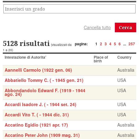
Cerca
5128 risultati
pagina:
1
2
3
4
5
6
...
257
(visualizzati da
1 a 20)
Intestazione di Autorita'
Place of
Country
birth
Aannelli Carmolo (1922 gen. 06)
Australia
Abbatiello Tommy C. ( - 1945 gen. 21)
USA
Abbondandolo Edward F. (1919 - 1944
USA
ago. 24)
Accardi Isadore J. ( - 1944 set. 24)
USA
Accardi Vito T. ( - 1944 dic. 31)
USA
Accatino Egidio (1921 apr. 17)
Australia
Accatino Peter John (1909 mag. 31)
Australia