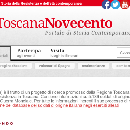
 la Storia della Resistenza e dell'età contemporanea
Partecipa
Visita
riali
agli eventi
luoghi e itinerari
tragi nazifasciste
volontari di Spagna
testimonianze
combatte
e) è il frutto di un progetto di ricerca promosso dalla Regione Tosca
Resistenza in Toscana. Contiene informazioni su 5.136 soldati di origine 
 Guerra Mondiale. Per tutte le informazioni inerenti il suo processo di r
e del database dei soldati di origine italiana negli eserciti alleati