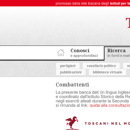
promosso dalla rete toscana degli
Istituti per
ToscanaNovecento Portale di Storia Contemporanea
Conosci
Ricerca
e approfondisci
in fonti e mate
partigiani
casellario politico
s
pubblicazioni
biblioteca virtuale
Combattenti
La presente banca dati (in lingua ingles
e coordinato dall'istituto Storico della 
negli eserciti alleati durante la Seconda
si rimanda al link:
guida alla consultazion