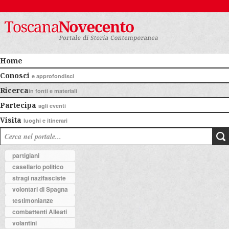
Home
Conosci
e approfondisci
Ricerca
in fonti e materiali
Partecipa
agli eventi
Visita
luoghi e itinerari
partigiani
casellario politico
stragi nazifasciste
volontari di Spagna
testimonianze
combattenti Alleati
volantini