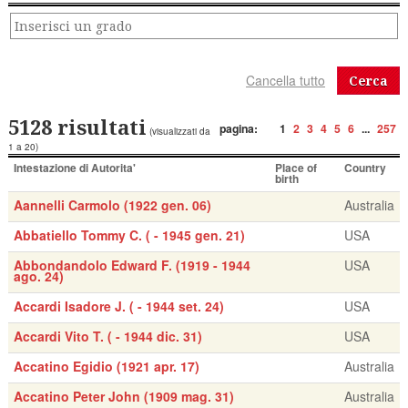
Cerca
5128 risultati
pagina:
1
2
3
4
5
6
...
257
(visualizzati da
1 a 20)
Intestazione di Autorita'
Place of
Country
birth
Aannelli Carmolo (1922 gen. 06)
Australia
Abbatiello Tommy C. ( - 1945 gen. 21)
USA
Abbondandolo Edward F. (1919 - 1944
USA
ago. 24)
Accardi Isadore J. ( - 1944 set. 24)
USA
Accardi Vito T. ( - 1944 dic. 31)
USA
Accatino Egidio (1921 apr. 17)
Australia
Accatino Peter John (1909 mag. 31)
Australia