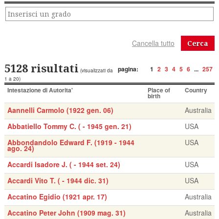
Cerca
5128 risultati
pagina:
1
2
3
4
5
6
...
257
(visualizzati da
1 a 20)
Intestazione di Autorita'
Place of
Country
birth
Aannelli Carmolo (1922 gen. 06)
Australia
Abbatiello Tommy C. ( - 1945 gen. 21)
USA
Abbondandolo Edward F. (1919 - 1944
USA
ago. 24)
Accardi Isadore J. ( - 1944 set. 24)
USA
Accardi Vito T. ( - 1944 dic. 31)
USA
Accatino Egidio (1921 apr. 17)
Australia
Accatino Peter John (1909 mag. 31)
Australia