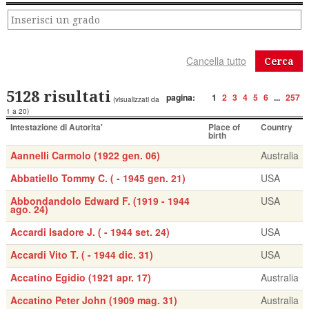
Cerca
5128 risultati
pagina:
1
2
3
4
5
6
...
257
(visualizzati da
1 a 20)
Intestazione di Autorita'
Place of
Country
birth
Aannelli Carmolo (1922 gen. 06)
Australia
Abbatiello Tommy C. ( - 1945 gen. 21)
USA
Abbondandolo Edward F. (1919 - 1944
USA
ago. 24)
Accardi Isadore J. ( - 1944 set. 24)
USA
Accardi Vito T. ( - 1944 dic. 31)
USA
Accatino Egidio (1921 apr. 17)
Australia
Accatino Peter John (1909 mag. 31)
Australia