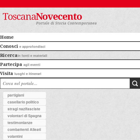
Home
Conosci
e approfondisci
Ricerca
in fonti e materiali
Partecipa
agli eventi
Visita
luoghi e itinerari
partigiani
casellario politico
stragi nazifasciste
volontari di Spagna
testimonianze
combattenti Alleati
volantini