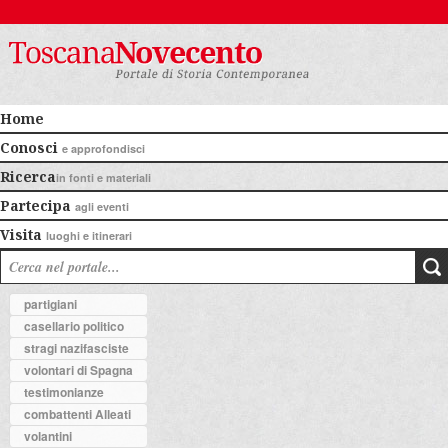
Home
Conosci
e approfondisci
Ricerca
in fonti e materiali
Partecipa
agli eventi
Visita
luoghi e itinerari
partigiani
casellario politico
stragi nazifasciste
volontari di Spagna
testimonianze
combattenti Alleati
volantini