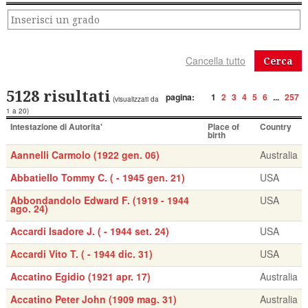
Cerca
5128 risultati
pagina:
1
2
3
4
5
6
...
257
(visualizzati da
1 a 20)
Intestazione di Autorita'
Place of
Country
birth
Aannelli Carmolo (1922 gen. 06)
Australia
Abbatiello Tommy C. ( - 1945 gen. 21)
USA
Abbondandolo Edward F. (1919 - 1944
USA
ago. 24)
Accardi Isadore J. ( - 1944 set. 24)
USA
Accardi Vito T. ( - 1944 dic. 31)
USA
Accatino Egidio (1921 apr. 17)
Australia
Accatino Peter John (1909 mag. 31)
Australia