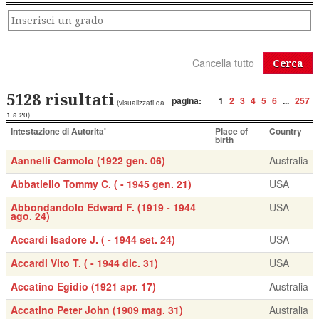
Cerca
5128 risultati
pagina:
1
2
3
4
5
6
...
257
(visualizzati da
1 a 20)
Intestazione di Autorita'
Place of
Country
birth
Aannelli Carmolo (1922 gen. 06)
Australia
Abbatiello Tommy C. ( - 1945 gen. 21)
USA
Abbondandolo Edward F. (1919 - 1944
USA
ago. 24)
Accardi Isadore J. ( - 1944 set. 24)
USA
Accardi Vito T. ( - 1944 dic. 31)
USA
Accatino Egidio (1921 apr. 17)
Australia
Accatino Peter John (1909 mag. 31)
Australia