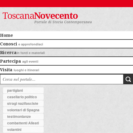
Home
Conosci
e approfondisci
Ricerca
in fonti e materiali
Partecipa
agli eventi
Visita
luoghi e itinerari
partigiani
casellario politico
stragi nazifasciste
volontari di Spagna
testimonianze
combattenti Alleati
volantini