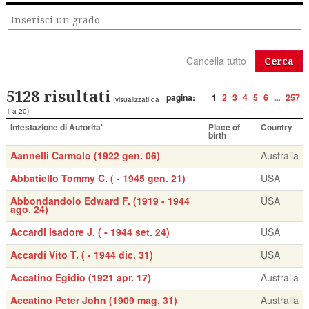
Cerca
5128 risultati
pagina:
1
2
3
4
5
6
...
257
(visualizzati da
1 a 20)
Intestazione di Autorita'
Place of
Country
birth
Aannelli Carmolo (1922 gen. 06)
Australia
Abbatiello Tommy C. ( - 1945 gen. 21)
USA
Abbondandolo Edward F. (1919 - 1944
USA
ago. 24)
Accardi Isadore J. ( - 1944 set. 24)
USA
Accardi Vito T. ( - 1944 dic. 31)
USA
Accatino Egidio (1921 apr. 17)
Australia
Accatino Peter John (1909 mag. 31)
Australia