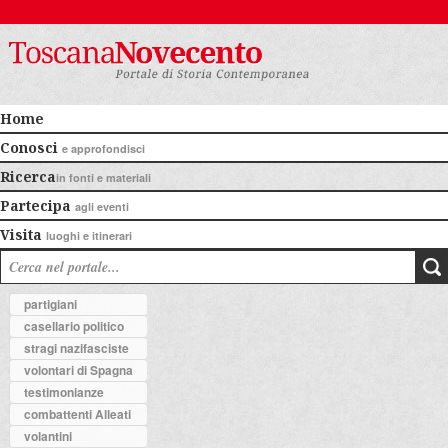
Home
Conosci
e approfondisci
Ricerca
in fonti e materiali
Partecipa
agli eventi
Visita
luoghi e itinerari
partigiani
casellario politico
stragi nazifasciste
volontari di Spagna
testimonianze
combattenti Alleati
volantini