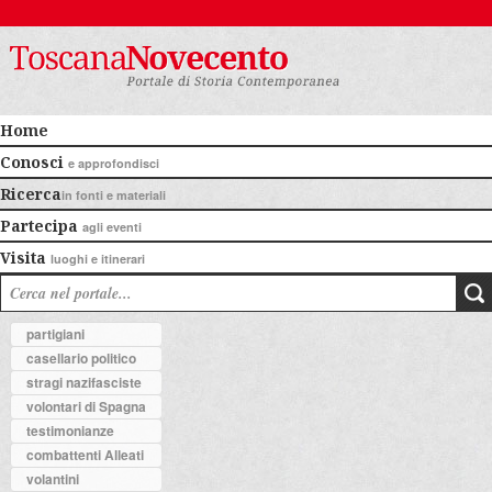
Home
Conosci
e approfondisci
Ricerca
in fonti e materiali
Partecipa
agli eventi
Visita
luoghi e itinerari
partigiani
casellario politico
stragi nazifasciste
volontari di Spagna
testimonianze
combattenti Alleati
volantini