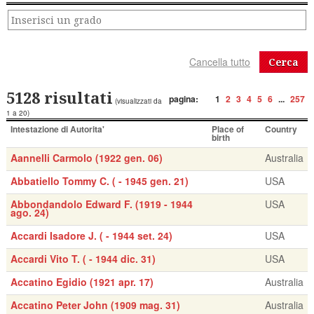
Cerca
5128 risultati
pagina:
1
2
3
4
5
6
...
257
(visualizzati da
1 a 20)
Intestazione di Autorita'
Place of
Country
birth
Aannelli Carmolo (1922 gen. 06)
Australia
Abbatiello Tommy C. ( - 1945 gen. 21)
USA
Abbondandolo Edward F. (1919 - 1944
USA
ago. 24)
Accardi Isadore J. ( - 1944 set. 24)
USA
Accardi Vito T. ( - 1944 dic. 31)
USA
Accatino Egidio (1921 apr. 17)
Australia
Accatino Peter John (1909 mag. 31)
Australia