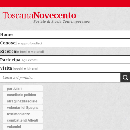
Home
Conosci
e approfondisci
Ricerca
in fonti e materiali
Partecipa
agli eventi
Visita
luoghi e itinerari
partigiani
casellario politico
stragi nazifasciste
volontari di Spagna
testimonianze
combattenti Alleati
volantini