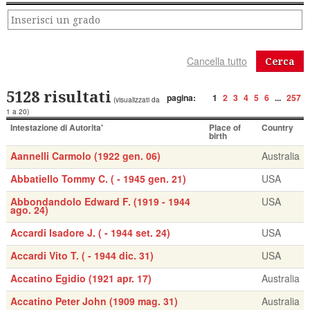
Cerca
5128 risultati
pagina:
1
2
3
4
5
6
...
257
(visualizzati da
1 a 20)
Intestazione di Autorita'
Place of
Country
birth
Aannelli Carmolo (1922 gen. 06)
Australia
Abbatiello Tommy C. ( - 1945 gen. 21)
USA
Abbondandolo Edward F. (1919 - 1944
USA
ago. 24)
Accardi Isadore J. ( - 1944 set. 24)
USA
Accardi Vito T. ( - 1944 dic. 31)
USA
Accatino Egidio (1921 apr. 17)
Australia
Accatino Peter John (1909 mag. 31)
Australia