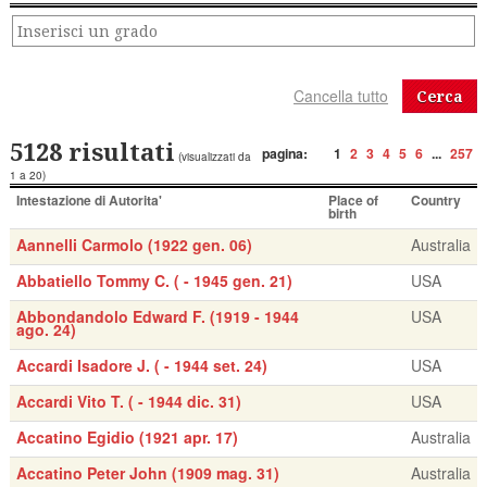
Cerca
5128 risultati
pagina:
1
2
3
4
5
6
...
257
(visualizzati da
1 a 20)
Intestazione di Autorita'
Place of
Country
birth
Aannelli Carmolo (1922 gen. 06)
Australia
Abbatiello Tommy C. ( - 1945 gen. 21)
USA
Abbondandolo Edward F. (1919 - 1944
USA
ago. 24)
Accardi Isadore J. ( - 1944 set. 24)
USA
Accardi Vito T. ( - 1944 dic. 31)
USA
Accatino Egidio (1921 apr. 17)
Australia
Accatino Peter John (1909 mag. 31)
Australia