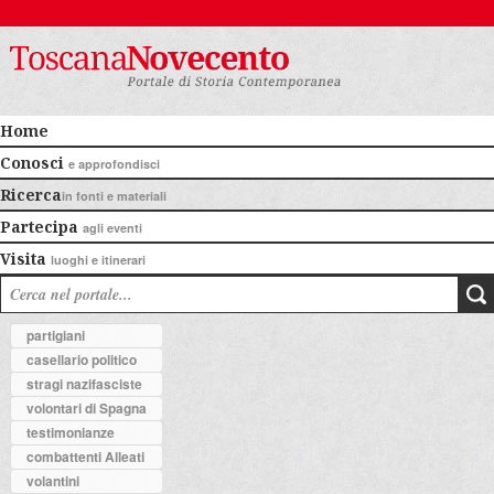
Home
Conosci
e approfondisci
Ricerca
in fonti e materiali
Partecipa
agli eventi
Visita
luoghi e itinerari
partigiani
casellario politico
stragi nazifasciste
volontari di Spagna
testimonianze
combattenti Alleati
volantini