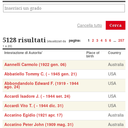
Cerca
5128 risultati
pagina:
1
2
3
4
5
6
...
257
(visualizzati da
1 a 20)
Intestazione di Autorita'
Place of
Country
birth
Aannelli Carmolo (1922 gen. 06)
Australia
Abbatiello Tommy C. ( - 1945 gen. 21)
USA
Abbondandolo Edward F. (1919 - 1944
USA
ago. 24)
Accardi Isadore J. ( - 1944 set. 24)
USA
Accardi Vito T. ( - 1944 dic. 31)
USA
Accatino Egidio (1921 apr. 17)
Australia
Accatino Peter John (1909 mag. 31)
Australia