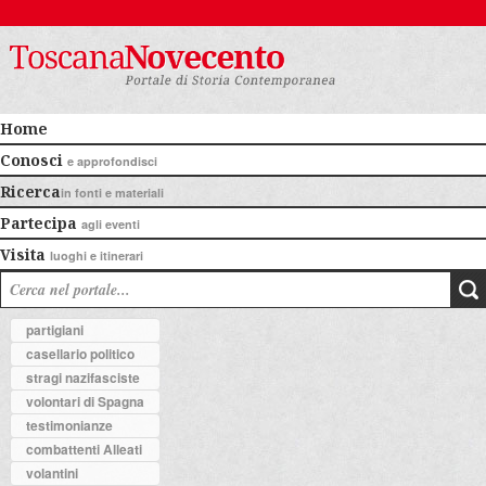
Home
Conosci
e approfondisci
Ricerca
in fonti e materiali
Partecipa
agli eventi
Visita
luoghi e itinerari
partigiani
casellario politico
stragi nazifasciste
volontari di Spagna
testimonianze
combattenti Alleati
volantini