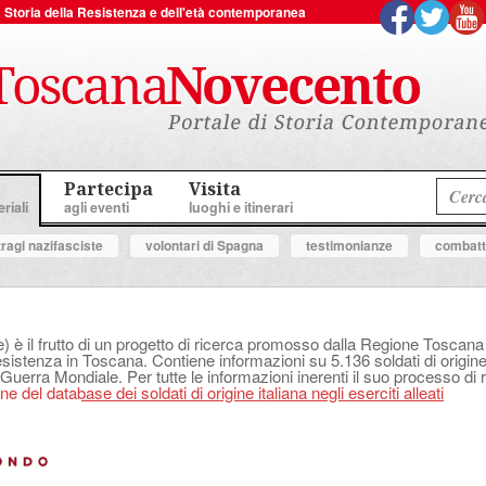
 la Storia della Resistenza e dell'età contemporanea
Partecipa
Visita
riali
agli eventi
luoghi e itinerari
tragi nazifasciste
volontari di Spagna
testimonianze
combatte
e) è il frutto di un progetto di ricerca promosso dalla Regione Tosca
Resistenza in Toscana. Contiene informazioni su 5.136 soldati di origine 
 Guerra Mondiale. Per tutte le informazioni inerenti il suo processo di r
e del database dei soldati di origine italiana negli eserciti alleati