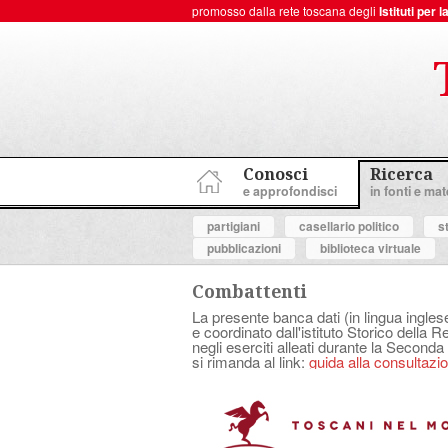
promosso dalla rete toscana degli
Istituti per
ToscanaNovecento Portale di Storia Contemporanea
Conosci
Ricerca
e approfondisci
in fonti e mate
partigiani
casellario politico
s
pubblicazioni
biblioteca virtuale
Combattenti
La presente banca dati (in lingua ingles
e coordinato dall'istituto Storico della 
negli eserciti alleati durante la Seconda
si rimanda al link:
guida alla consultazion